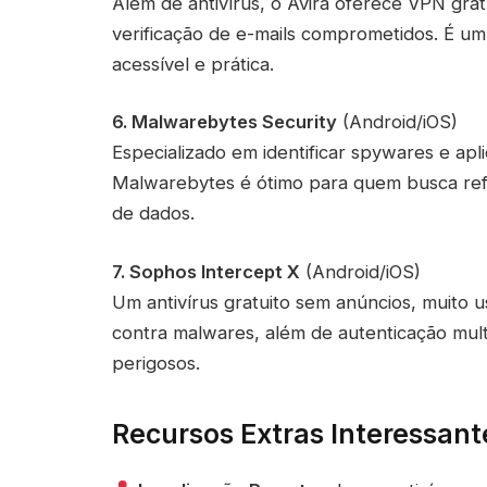
Além de antivírus, o Avira oferece VPN grat
verificação de e-mails comprometidos. É 
acessível e prática.
6. Malwarebytes Security
(Android/iOS)
Especializado em identificar spywares e ap
Malwarebytes é ótimo para quem busca refo
de dados.
7. Sophos Intercept X
(Android/iOS)
Um antivírus gratuito sem anúncios, muito
contra malwares, além de autenticação mult
perigosos.
Recursos Extras Interessant