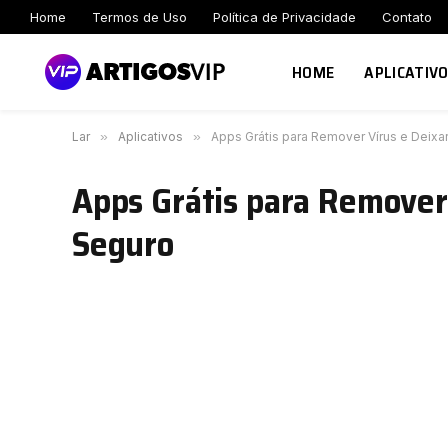
Home
Termos de Uso
Política de Privacidade
Contato
HOME
APLICATIV
Lar
»
Aplicativos
»
Apps Grátis para Remover Vírus e Deixar
Apps Grátis para Remover 
Seguro