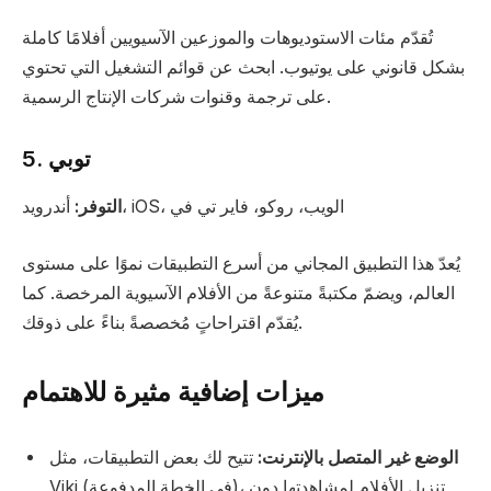
تُقدّم مئات الاستوديوهات والموزعين الآسيويين أفلامًا كاملة
بشكل قانوني على يوتيوب. ابحث عن قوائم التشغيل التي تحتوي
على ترجمة وقنوات شركات الإنتاج الرسمية.
5. توبي
أندرويد، iOS، الويب، روكو، فاير تي في
التوفر:
يُعدّ هذا التطبيق المجاني من أسرع التطبيقات نموًا على مستوى
العالم، ويضمّ مكتبةً متنوعةً من الأفلام الآسيوية المرخصة. كما
يُقدّم اقتراحاتٍ مُخصصةً بناءً على ذوقك.
ميزات إضافية مثيرة للاهتمام
الوضع غير المتصل بالإنترنت:
تتيح لك بعض التطبيقات، مثل
Viki (في الخطة المدفوعة)، تنزيل الأفلام لمشاهدتها دون