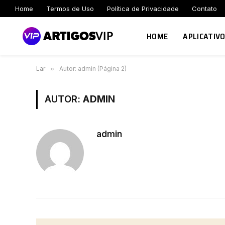
Home
Termos de Uso
Política de Privacidade
Contato
HOME
APLICATIV
Lar
»
Autor: admin (Página 2)
AUTOR:
ADMIN
admin