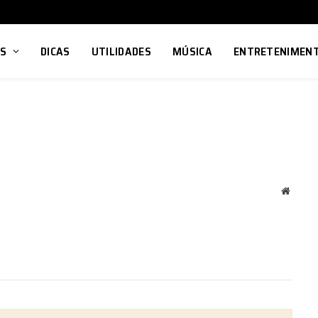
OS
DICAS
UTILIDADES
MÚSICA
ENTRETENIMEN
Local
na
rede
Interne