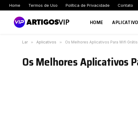
Home
Termos de Uso
Política de Privacidade
Contato
HOME
APLICATIV
Lar
»
Aplicativos
»
Os Melhores Aplicativos Para Wifi Grátis
Os Melhores Aplicativos P