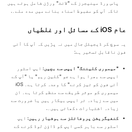
پاس ورڈ مینیجرز کے "لائٹ" ورژن شامل ہوتے ہیں
تاکہ آپ کو مضبوط اسناد بنانے میں مدد ملے۔.
عام iOS کے مسائل اور غلطیاں
یہ سوچ کر ڈیجیٹل جال میں نہ پڑیں کہ آپ کا آئی
فون ناقابل تسخیر ہے:
"میموری کلیننگ" ایپس سے بچیں:
ایپ اسٹور
ایپس سے بھرا ہوا ہے جو "کلین ریم" یا "آپ کے
آئی فون کو تیز کرنے" کا وعدہ کرتا ہے۔ iOS
میموری کو موثر طریقے سے منظم کرتا ہے۔ ان
میں سے زیادہ تر ایپس بیکار ہیں یا ضرورت سے
زیادہ اشتہارات دکھاتی ہیں۔.
کنفیگریشن پروفائلز سے ہوشیار رہیں:
ایپ
اسٹور سے باہر کسی ایپ کو ڈاؤن لوڈ کرنے کے