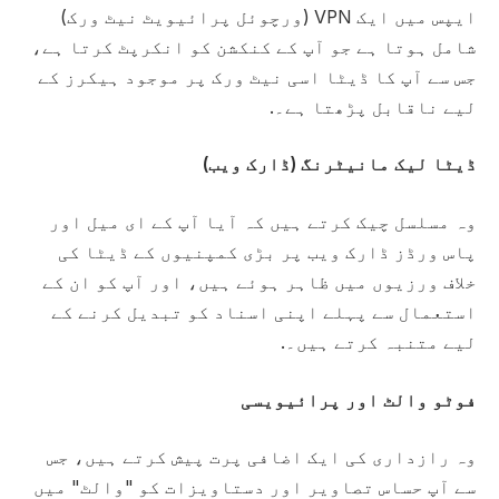
ایپس میں ایک VPN (ورچوئل پرائیویٹ نیٹ ورک)
شامل ہوتا ہے جو آپ کے کنکشن کو انکرپٹ کرتا ہے،
جس سے آپ کا ڈیٹا اسی نیٹ ورک پر موجود ہیکرز کے
لیے ناقابل پڑھتا ہے۔.
ڈیٹا لیک مانیٹرنگ (ڈارک ویب)
وہ مسلسل چیک کرتے ہیں کہ آیا آپ کے ای میل اور
پاس ورڈز ڈارک ویب پر بڑی کمپنیوں کے ڈیٹا کی
خلاف ورزیوں میں ظاہر ہوئے ہیں، اور آپ کو ان کے
استعمال سے پہلے اپنی اسناد کو تبدیل کرنے کے
لیے متنبہ کرتے ہیں۔.
فوٹو والٹ اور پرائیویسی
وہ رازداری کی ایک اضافی پرت پیش کرتے ہیں، جس
سے آپ حساس تصاویر اور دستاویزات کو "والٹ" میں