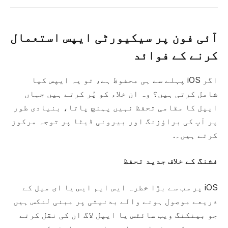
آئی فون پر سیکیورٹی ایپس استعمال
کرنے کے فوائد
اگر iOS پہلے سے ہی محفوظ ہے، تو یہ ایپس کیا
شامل کرتی ہیں؟ وہ ان خلاء کو پُر کرتے ہیں جہاں
ایپل کا مقامی تحفظ نہیں پہنچ پاتا، بنیادی طور
پر آپ کی براؤزنگ اور بیرونی ڈیٹا پر توجہ مرکوز
کرتے ہیں۔.
فشنگ کے خلاف جدید تحفظ
iOS پر سب سے بڑا خطرہ ایس ایم ایس یا ای میل کے
ذریعے موصول ہونے والے بدنیتی پر مبنی لنکس ہیں
جو بینکنگ ویب سائٹس یا ایپل لاگ ان کی نقل کرتے