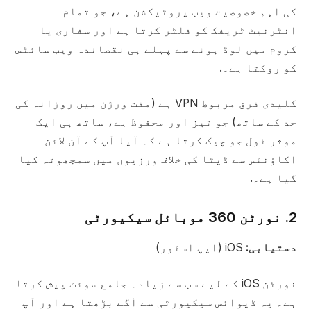
کی اہم خصوصیت ویب پروٹیکشن ہے، جو تمام
انٹرنیٹ ٹریفک کو فلٹر کرتا ہے اور سفاری یا
کروم میں لوڈ ہونے سے پہلے ہی نقصاندہ ویب سائٹس
کو روکتا ہے۔.
کلیدی فرق مربوط VPN ہے (مفت ورژن میں روزانہ کی
حد کے ساتھ) جو تیز اور محفوظ ہے، ساتھ ہی ایک
موثر ٹول جو چیک کرتا ہے کہ آیا آپ کے آن لائن
اکاؤنٹس سے ڈیٹا کی خلاف ورزیوں میں سمجھوتہ کیا
گیا ہے۔.
2. نورٹن 360 موبائل سیکیورٹی
دستیابی:
iOS (ایپ اسٹور)
نورٹن iOS کے لیے سب سے زیادہ جامع سوئٹ پیش کرتا
ہے۔ یہ ڈیوائس سیکیورٹی سے آگے بڑھتا ہے اور آپ