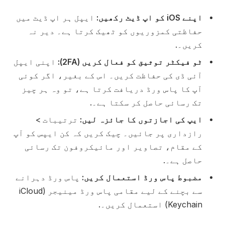
اپنے iOS کو اپ ڈیٹ رکھیں:
ایپل ہر اپ ڈیٹ میں
حفاظتی کمزوریوں کو ٹھیک کرتا ہے۔ دیر نہ
کریں۔.
ٹو فیکٹر توثیق کو فعال کریں (2FA):
اپنی ایپل
آئی ڈی کی حفاظت کریں۔ اس کے بغیر، اگر کوئی
آپ کا پاس ورڈ دریافت کرتا ہے، تو وہ ہر چیز
تک رسائی حاصل کر سکتا ہے۔.
ایپ کی اجازتوں کا جائزہ لیں:
ترتیبات >
رازداری پر جائیں۔ چیک کریں کہ کن ایپس کو آپ
کے مقام، تصاویر اور مائیکروفون تک رسائی
حاصل ہے۔.
مضبوط پاس ورڈ استعمال کریں:
پاس ورڈ دہرانے
سے بچنے کے لیے مقامی پاس ورڈ مینیجر (iCloud
Keychain) استعمال کریں۔.