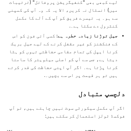
لیے کبھی بھی "کنفیگریشن پروفائل" (ترتیبات
میں) انسٹال نہ کریں، الا یہ کہ وہ آپ کی کمپنی
سے ہو۔ یہ تیسرے فریق کو آپ کے آلے کا مکمل
کنٹرول دے سکتا ہے۔.
جیل توڑنا زیادہ خطرہ ہے:
کسی آئی فون کو اس
کے فنکشنز کو غیر مقفل کرنے کے لیے جیل بریک
کرنا ایپل کی تمام مقامی حفاظتی تہوں کو ہٹا
دیتا ہے، جس سے آپ کو اصلی میلویئر کا سامنا
کرنا پڑتا ہے۔ اگر آپ اپنی حفاظت کی قدر کرتے
ہیں تو ہر قیمت پر اس سے بچیں۔.
دلچسپ متبادل
اگر آپ مکمل سیکورٹی سوٹ نہیں چاہتے ہیں، تو آپ
فوکسڈ ٹولز استعمال کر سکتے ہیں: