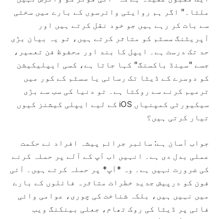
ملتا۔" اگر ہم روایتی وائرسوں کے بارے میں سختی
سے بات کر رہے ہیں جو خود نقل کرتے ہیں اور
آپریٹنگ سسٹم کو متاثر کرتے ہیں، تو یہ بیان بڑی
حد تک درست ہے۔ ایپل کا بند اور محفوظ فن تعمیر،
جسے "سینڈ باکسنگ" کہا جاتا ہے، کسی ایپلیکیشن
کو دوسرے کے ڈیٹا تک رسائی یا سسٹم کے کور میں
ترمیم کرنے سے روکتا ہے۔ تو دنیا کی سب سے بڑی
سیکیورٹی کمپنیاں iOS کے لیے ایپلی کیشنز کیوں
تیار کرتی ہیں؟
جواب آسان ہے: سائبر جرائم پیشہ افراد نے حکمت
عملی بدل دی ہے۔ انہیں اب آپ کے آلے پر حملہ کرنے
کی ضرورت نہیں ہے۔ وہ *آپ* پر حملہ کرتے ہیں۔ آئی
فون کو درپیش جدید خطرات متاثرہ فائلوں کے بارے
میں نہیں ہیں، بلکہ شناخت کی چوری، عوامی وائی
فائی پر ڈیٹا کی روک تھام، جعلی بینکنگ ویب