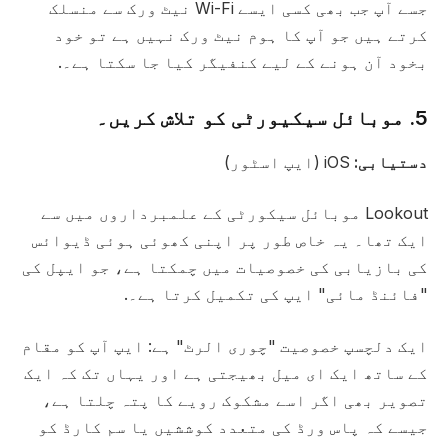
جسے آپ جب بھی کسی ایسے Wi-Fi نیٹ ورک سے منسلک
کرتے ہیں جو آپ کا ہوم نیٹ ورک نہیں ہے تو خود
بخود آن ہونے کے لیے کنفیگر کیا جا سکتا ہے۔.
5. موبائل سیکیورٹی کو تلاش کریں۔
دستیابی:
iOS (ایپ اسٹور)
Lookout موبائل سیکورٹی کے علمبرداروں میں سے
ایک تھا۔ یہ خاص طور پر اپنی کھوئی ہوئی ڈیوائس
کی بازیابی کی خصوصیات میں چمکتا ہے، جو ایپل کی
"فائنڈ مائی" ایپ کی تکمیل کرتا ہے۔.
ایک دلچسپ خصوصیت "چوری الرٹ" ہے: ایپ آپ کو مقام
کے ساتھ ایک ای میل بھیجتی ہے اور یہاں تک کہ ایک
تصویر بھی اگر اسے مشکوک رویے کا پتہ چلتا ہے،
جیسے کہ پاس ورڈ کی متعدد کوششیں یا سم کارڈ کو