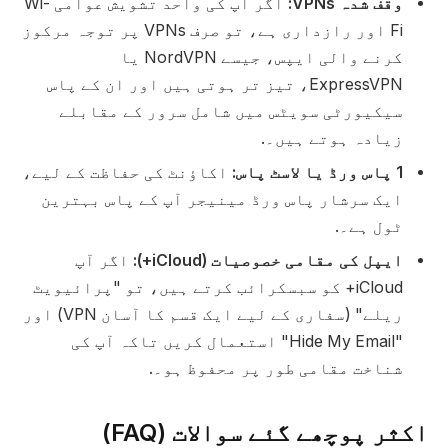
وقف شدہ VPNs:
اگر آپ کی واحد تشویش عوامی Wi-
Fi اور رازداری ہے، تو صرف VPNs پر توجہ مرکوز
کرنے والی ایپس، جیسے NordVPN یا
ExpressVPN، تیز تر ہوتی ہیں اور ان کے پاس
سیکیورٹی سویٹس میں شامل سرور کے مقابلے
زیادہ ہوتے ہیں۔.
1 پاس ورڈ یا لاسٹ پاس:
اکاؤنٹ کی حفاظت کے لیے،
ایک سرشار پاس ورڈ مینیجر آپ کے پاس بہترین
ٹول ہے۔.
ایپل کی مقامی خصوصیات (iCloud+):
اگر آپ
iCloud+ کو سبسکرائب کرتے ہیں، تو "پرائیویٹ
ریلے" (سفاری کے لیے ایک قسم کا آسان VPN) اور
"Hide My Email" استعمال کریں تاکہ آپ کی
شناخت مقامی طور پر محفوظ ہو۔.
اکثر پوچھے گئے سوالات (FAQ)