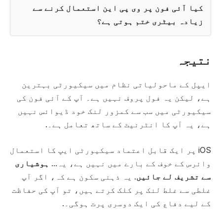
کیا آئی فون پر وی پی این استعمال کرنے سے
زیادہ بیٹری ختم ہوتی ہے؟
نتیجہ
ایپل کے ماحولیاتی نظام میں سیکیورٹی بہترین
ہے، لیکن یہ فول پروف نہیں ہے۔ آپ کے آئی فون کی
سیکیورٹی میں سب سے کمزور لنک خود ڈیوائس نہیں
ہے، یہ آپ کا انٹرنیٹ کے ساتھ تعامل ہے۔.
iOS پر ایک قابل اعتماد سیکیورٹی ایپ کا استعمال
وائرس کے خوف کے بارے میں نہیں ہے، یہ...
ہوشیاری
سے تشریف لے جائیں
. یہ ذہنی سکون ہے کہ، اگر آپ
غلطی سے غلط لنک پر کلک کرتے ہیں، تو آپ کی حفاظت
کے لیے دفاع کی ایک دوسری پرت ہوگی۔.