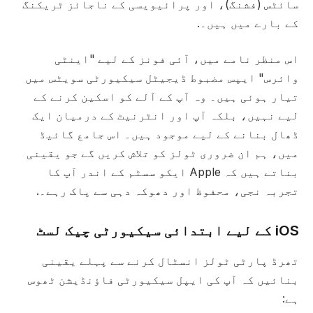
سائٹس (فشنگ)، اور پرائیویسی کے ناجائز ٹریکنگ
کے بارے میں ہیں۔.
اس منظر نامے میں، آئی فونز کے لیے "اینٹی
وائرس" ایپس مضبوط ڈیجیٹل سیکیورٹی سویٹس میں
تیار ہوئی ہیں۔ وہ آپ کے آلے کو اسکین کرنے کے
لیے نہیں، بلکہ آپ اور انٹرنیٹ کے درمیان ایک
ڈھال بنانے کے لیے موجود ہیں۔ اس جامع گائیڈ
میں، ہم ان ضروری ٹولز کو تلاش کریں گے جو یقینی
بناتے ہیں کہ Apple ایکو سسٹم کے اندر آپ کا
تجربہ نجی، محفوظ اور دھوکہ دہی سے پاک رہے۔.
iOS کے لیے ابتدائی سیکیورٹی چیک لسٹ
تھرڈ پارٹی ٹولز انسٹال کرنے سے پہلے یقینی
بنائیں کہ آپ کی ایپل سیکیورٹی فاؤنڈیشن ٹھوس
ہے: