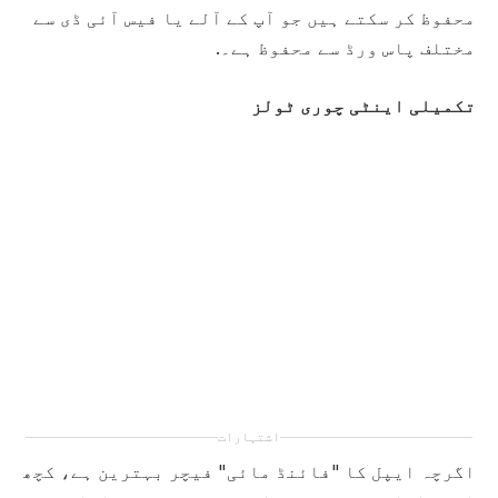
محفوظ کر سکتے ہیں جو آپ کے آلے یا فیس آئی ڈی سے
مختلف پاس ورڈ سے محفوظ ہے۔.
تکمیلی اینٹی چوری ٹولز
اشتہارات
اگرچہ ایپل کا "فائنڈ مائی" فیچر بہترین ہے، کچھ