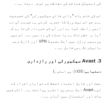
کی ڈیجیٹل شناخت کی حفاظت پر توجہ دیتا ہے۔.
اس کی خاص بات "وائی فائی سیکیورٹی" کی خصوصیت
ہے، جو اس نیٹ ورک کا تجزیہ کرتی ہے جس سے آپ نے
ابھی رابطہ کیا ہے اور آپ کو خبردار کرتا ہے کہ
آیا یہ خطرناک ہے یا حملے کی زد میں ہے۔ اس میں
پریمیم ورژن میں ایک مضبوط VPN اور ڈارک ویب
مانیٹرنگ بھی شامل ہے۔.
3. Avast سیکیورٹی اور رازداری
دستیابی:
iOS (ایپ اسٹور)
مفت اور قابل اعتماد تحفظ کے خواہاں افراد کے
لیے Avast ایک بہترین انٹری پوائنٹ ہے۔ انٹرفیس
صاف اور استعمال میں آسان ہے۔.