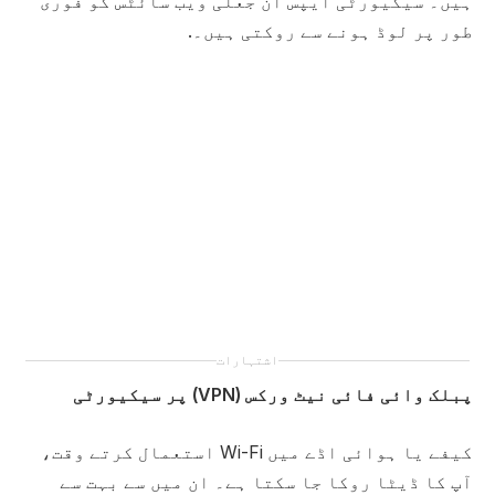
ہیں۔ سیکیورٹی ایپس ان جعلی ویب سائٹس کو فوری
طور پر لوڈ ہونے سے روکتی ہیں۔.
اشتہارات
پبلک وائی فائی نیٹ ورکس (VPN) پر سیکیورٹی
کیفے یا ہوائی اڈے میں Wi-Fi استعمال کرتے وقت،
آپ کا ڈیٹا روکا جا سکتا ہے۔ ان میں سے بہت سے