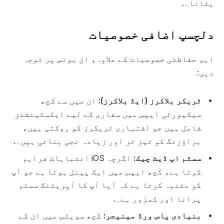
ہٹانا۔.
دلچسپ اضافی خصوصیات
اہم حفاظتی خصوصیات کے علاوہ، ان بونس پر توجہ
دیں:
ٹریکر بلاکرز (ایڈ بلاکرز):
ان میں سے کچھ
سیکیورٹی ایپس میں سفاری کے لیے ایکسٹینشنز
شامل ہیں جو اشتہاری ٹریکرز کو روکتی ہیں،
براؤزنگ کو تیز تر اور زیادہ نجی بناتی ہیں۔.
سسٹم اپ ڈیٹ چیک:
اگرچہ iOS انتباہات فراہم
کرتا ہے، کچھ ایپس میں ایک پینل ہوتا ہے جو آپ
کو متنبہ کرتا ہے کہ آیا آپ کا آپریٹنگ سسٹم
پرانا اور کمزور ہے۔.
بنیادی پاس ورڈ مینیجر:
کچھ سویٹس میں ان کے