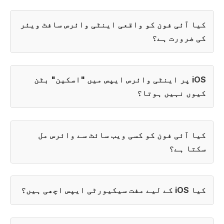
کیا آئی فون کو واقعی اینٹی وائرس سافٹ ویئر
کی ضرورت ہے؟
iOS پر اینٹی وائرس ایپس میں "اسکین" بٹن
کیوں نہیں ہوتا؟
کیا آئی فون کو کسی ویب سائٹ سے وائرس مل
سکتا ہے؟
کیا iOS کے لیے مفت سیکیورٹی ایپس اچھی ہیں؟