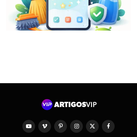
فیس
X
انسٹاگرام
پنٹیرسٹ
ویمیو
یوٹیوب
بک
(Twitter)