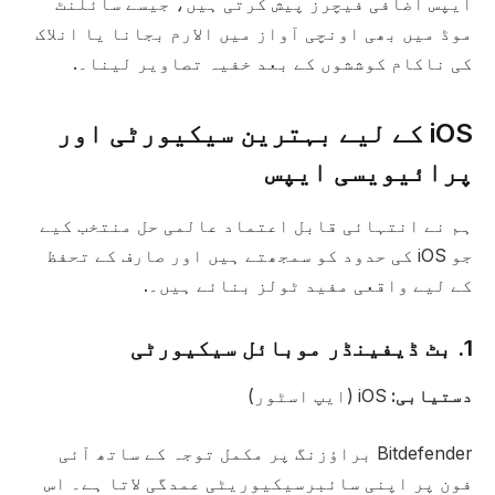
ایپس اضافی فیچرز پیش کرتی ہیں، جیسے سائلنٹ
موڈ میں بھی اونچی آواز میں الارم بجانا یا انلاک
کی ناکام کوششوں کے بعد خفیہ تصاویر لینا۔.
iOS کے لیے بہترین سیکیورٹی اور
پرائیویسی ایپس
ہم نے انتہائی قابل اعتماد عالمی حل منتخب کیے
جو iOS کی حدود کو سمجھتے ہیں اور صارف کے تحفظ
کے لیے واقعی مفید ٹولز بنائے ہیں۔.
1. بٹ ڈیفینڈر موبائل سیکیورٹی
دستیابی:
iOS (ایپ اسٹور)
Bitdefender براؤزنگ پر مکمل توجہ کے ساتھ آئی
فون پر اپنی سائبرسیکیوریٹی عمدگی لاتا ہے۔ اس