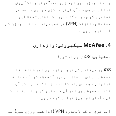
یہ مفت ورژن میں ایک زبردست "فوٹو والٹ" پیش
کرتا ہے، جس سے آپ اپنی مرکزی گیلری سے حساس
تصاویر کو چھپا سکتے ہیں۔ شناختی تحفظ اور
محفوظ براؤزنگ (VPN) کی خصوصیات ادا شدہ ورژن کی
اہم توجہ ہیں۔.
4. McAfee سیکیورٹی: رازداری
دستیابی:
iOS (ایپ اسٹور)
iOS پر میکافی کی توجہ رازداری اور شناخت کا
تحفظ ہے۔ اس نے حال ہی میں "تحفظ سکور" متعارف
کرایا ہے جو اس بات کا اندازہ لگاتا ہے کہ آپ
کتنے محفوظ ہیں اور آپ کے سکور کو بہتر بنانے کے
لیے آسان تجاویز فراہم کرتے ہیں۔.
اہم فرق اس کا لامحدود VPN (ادا شدہ ورژن میں) ہے