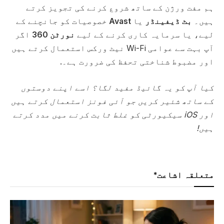
ہم مفت ورژن کے ساتھ شروع کرنے کی تجویز کرتے
ہیں۔
بٹ ڈیفینڈر
یا
Avast
خصوصیات کو جانچنے کے
لیے، یا سرمایہ کاری کرنے کے لیے
نورٹن 360
اگر
آپ بہت سے عوامی Wi-Fi نیٹ ورکس استعمال کرتے ہیں
اور مضبوط شناختی تحفظ کی ضرورت ہے۔.
کیا آپ کو یہ گائیڈ مفید لگا؟ اسے اپنے دوستوں
کے ساتھ شئیر کریں جو آئی فونز استعمال کرتے ہیں
اور iOS سیکیورٹی کو غلط ثابت کرنے میں مدد کرتے
ہیں!
متعلقہ اشاعت*