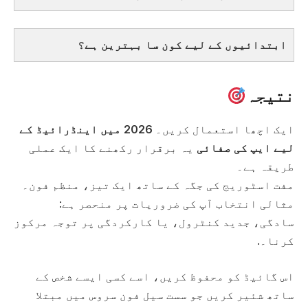
ابتدائیوں کے لیے کون سا بہترین ہے؟
نتیجہ
ایک اچھا استعمال کریں۔
2026 میں اینڈرائیڈ کے
لیے ایپ کی صفائی
یہ برقرار رکھنے کا ایک عملی
طریقہ ہے۔
مفت اسٹوریج کی جگہ کے ساتھ ایک تیز، منظم فون۔
مثالی انتخاب آپ کی ضروریات پر منحصر ہے:
سادگی، جدید کنٹرول، یا کارکردگی پر توجہ مرکوز
کرنا۔.
اس گائیڈ کو محفوظ کریں، اسے کسی ایسے شخص کے
ساتھ شئیر کریں جو سست سیل فون سروس میں مبتلا