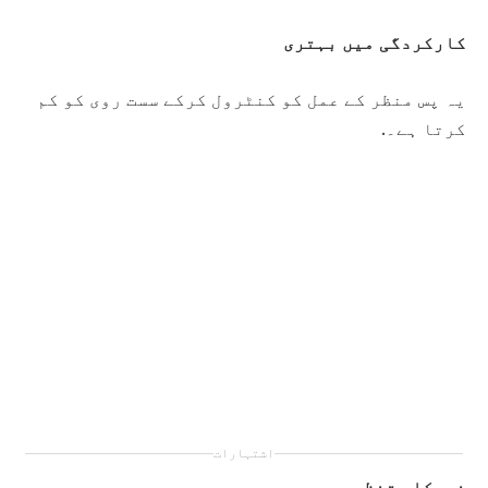
کارکردگی میں بہتری
یہ پس منظر کے عمل کو کنٹرول کرکے سست روی کو کم
کرتا ہے۔.
اشتہارات
خودکار تنظیم