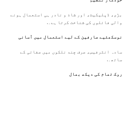
بڑی، ڈپلیکیٹ، اور شاذ و نادر ہی استعمال ہونے
والی فائلوں کی شناخت کرتا ہے۔.
نوسکھئیے صارفین کے لیے استعمال میں آسانی
سادہ انٹرفیس، صرف چند نلکوں میں صفائی کے
ساتھ۔.
روک تھام کی دیکھ بھال