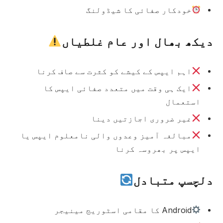
خودکار صفائی کا شیڈولنگ
دیکھ بھال اور عام غلطیاں
اہم ایپس کے کیشے کو کثرت سے صاف کرنا
ایک ہی وقت میں متعدد صفائی ایپس کا
استعمال
غیر ضروری اجازتیں دینا
مبالغہ آمیز وعدوں والی نامعلوم ایپس یا
ایپس پر بھروسہ کرنا
دلچسپ متبادل
Android کا مقامی اسٹوریج مینیجر