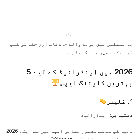
اشتہارات
یہ مستقبل میں ہونے والے حادثات اور جگہ کی کمی
کو روکنے میں مدد کرتا ہے۔.
2026 میں اینڈرائیڈ کے لیے 5
بہترین کلیننگ ایپس
1۔ کلینر
دستیابی:
اینڈرائیڈ
دنیا کی سب سے مشہور صفائی ایپس میں سے ایک۔ 2026