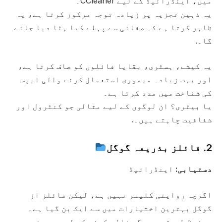
میں، اینڈرائیڈ کے لیے CCleaner۔
یہ ذہین تجزیہ پر زیادہ توجہ مرکوز کرتا ہے، یہ
ظاہر کرتا ہے کہ صفائی سے پہلے کیا ہٹا دیا جائے
گا۔.
یہ کیشے، ہسٹری، بقایا فائلوں کو صاف کرتا ہے،
اور بہت زیادہ میموری استعمال کرنے والی ایپس
کی شناخت میں مدد کرتا ہے۔
یا بیٹری؟ ان لوگوں کے لیے مثالی جو کنٹرول اور
شفافیت چاہتے ہیں۔.
2. فائلز بذریعہ گوگل
دستیابی:
اینڈرائیڈ
اگرچہ روایتی کلینر نہیں ہے، لیکن فائلز از
گوگل بہترین اختیارات میں سے ایک بن گیا ہے۔
محفوظ طریقے سے جگہ خالی کرنے کے لیے، وہ غیر