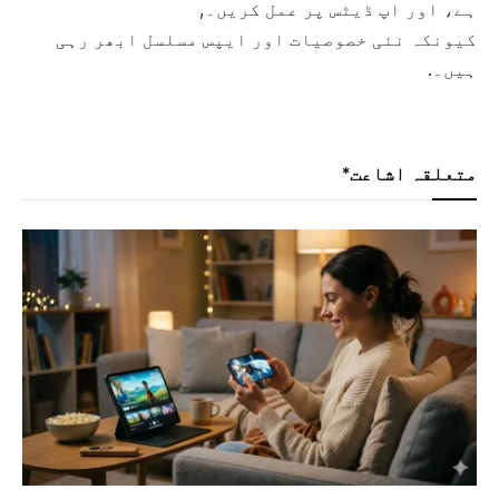
ہے، اور اپ ڈیٹس پر عمل کریں۔,
کیونکہ نئی خصوصیات اور ایپس مسلسل ابھر رہی
ہیں۔.
متعلقہ اشاعت*