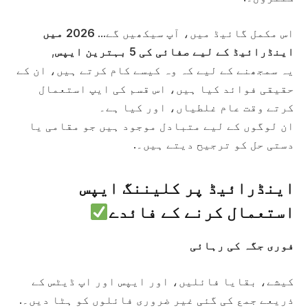
اس مکمل گائیڈ میں، آپ سیکھیں گے...
2026 میں
اینڈرائیڈ کے لیے صفائی کی 5 بہترین ایپس
,
یہ سمجھنے کے لیے کہ وہ کیسے کام کرتے ہیں، ان کے
حقیقی فوائد کیا ہیں، اس قسم کی ایپ استعمال
کرتے وقت عام غلطیاں، اور کیا ہے۔
ان لوگوں کے لیے متبادل موجود ہیں جو مقامی یا
دستی حل کو ترجیح دیتے ہیں۔.
اینڈرائیڈ پر کلیننگ ایپس
استعمال کرنے کے فائدے
فوری جگہ کی رہائی
کیشے، بقایا فائلیں، اور ایپس اور اپ ڈیٹس کے
ذریعے جمع کی گئی غیر ضروری فائلوں کو ہٹا دیں۔.