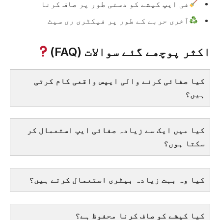
فی ایپ کیشے کو دستی طور پر صاف کرنا
آخری حربے کے طور پر فیکٹری ری سیٹ
اکثر پوچھے گئے سوالات (FAQ)
کیا صفائی کرنے والی ایپس واقعی کام کرتی
ہیں؟
کیا میں ایک سے زیادہ صفائی ایپ استعمال کر
سکتا ہوں؟
کیا وہ بہت زیادہ بیٹری استعمال کرتے ہیں؟
کیا کیشے کو صاف کرنا محفوظ ہے؟