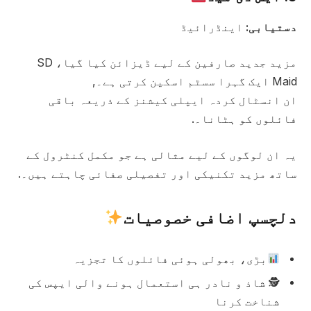
دستیابی:
اینڈرائیڈ
مزید جدید صارفین کے لیے ڈیزائن کیا گیا، SD
Maid ایک گہرا سسٹم اسکین کرتی ہے۔,
ان انسٹال کردہ ایپلی کیشنز کے ذریعہ باقی
فائلوں کو ہٹانا۔.
یہ ان لوگوں کے لیے مثالی ہے جو مکمل کنٹرول کے
ساتھ مزید تکنیکی اور تفصیلی صفائی چاہتے ہیں۔.
دلچسپ اضافی خصوصیات
بڑی، بھولی ہوئی فائلوں کا تجزیہ
🕵️ شاذ و نادر ہی استعمال ہونے والی ایپس کی
شناخت کرنا