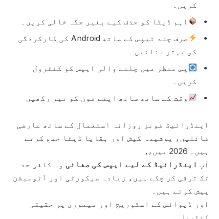
کریں۔
اہم ڈیٹا کو حذف کیے بغیر جگہ خالی کریں۔
صرف چند ٹیپس کے ساتھ Android کی کارکردگی
کو بہتر بنائیں
پس منظر میں چلنے والی ایپس کو کنٹرول
کریں۔
وقت کے ساتھ ساتھ اپنے فون کو تیز رکھیں
اینڈرائیڈ فونز روزانہ استعمال کے ساتھ عارضی
فائلیں، پوشیدہ کیش اور بقایا ڈیٹا جمع کرتے
ہیں۔ 2026 میں،,
آپ
اینڈرائیڈ کے لیے ایپس کی صفائی
وہ کافی حد
تک ترقی کر چکے ہیں، زیادہ سیکورٹی اور آٹومیشن
پیش کرتے ہیں۔
اور ڈیوائس کے اسٹوریج اور میموری پر حقیقی
کنٹرول۔.