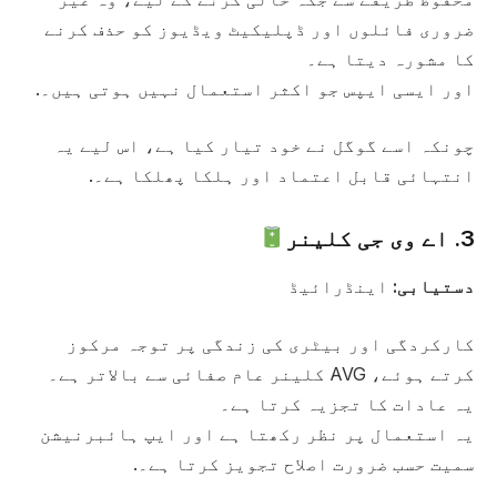
ضروری فائلوں اور ڈپلیکیٹ ویڈیوز کو حذف کرنے
کا مشورہ دیتا ہے۔
اور ایسی ایپس جو اکثر استعمال نہیں ہوتی ہیں۔.
چونکہ اسے گوگل نے خود تیار کیا ہے، اس لیے یہ
انتہائی قابل اعتماد اور ہلکا پھلکا ہے۔.
3. اے وی جی کلینر
دستیابی:
اینڈرائیڈ
کارکردگی اور بیٹری کی زندگی پر توجہ مرکوز
کرتے ہوئے، AVG کلینر عام صفائی سے بالاتر ہے۔
یہ عادات کا تجزیہ کرتا ہے۔
یہ استعمال پر نظر رکھتا ہے اور ایپ ہائبرنیشن
سمیت حسب ضرورت اصلاح تجویز کرتا ہے۔.