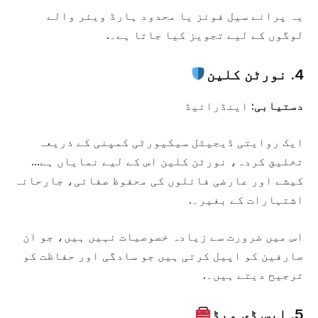
یہ پرانے سیل فونز یا محدود ہارڈ ویئر والے
لوگوں کے لیے تجویز کیا جاتا ہے۔.
4. نورٹن کلین
دستیابی:
اینڈرائیڈ
ایک روایتی ڈیجیٹل سیکیورٹی کمپنی کے ذریعہ
تخلیق کردہ، نورٹن کلین اس کے لیے نمایاں ہے...
کیشے اور عارضی فائلوں کی محفوظ صفائی، جارحانہ
اشتہارات کے بغیر۔.
اس میں ضرورت سے زیادہ خصوصیات نہیں ہیں، جو ان
صارفین کو اپیل کرتی ہیں جو سادگی اور حفاظت کو
ترجیح دیتے ہیں۔.
5. ایس ڈی میڈ