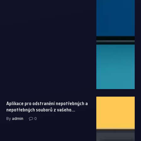
Aplikace pro odstranění nepotřebných a
nepotřebných souborů z vašeho
mobilního telefonu
By
admin
0