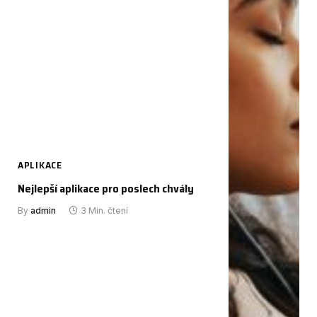
APLIKACE
Nejlepší aplikace pro poslech chvály
By
admin
3 Min. čtení